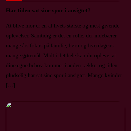
Har tiden sat sine spor i ansigtet?
At blive mor er en af livets største og mest givende
oplevelser. Samtidig er det en rolle, der indebærer
mange års fokus på familie, børn og hverdagens
mange gøremål. Midt i det hele kan du opleve, at
dine egne behov kommer i anden række, og tiden
pludselig har sat sine spor i ansigtet. Mange kvinder
[…]