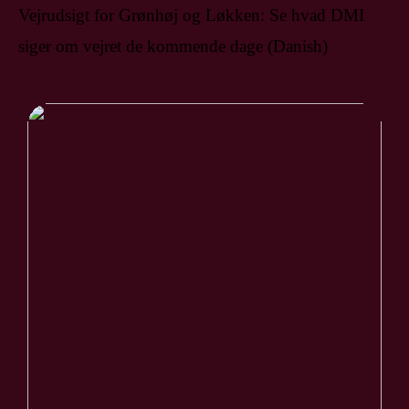
Vejrudsigt for Grønhøj og Løkken: Se hvad DMI
siger om vejret de kommende dage (Danish)