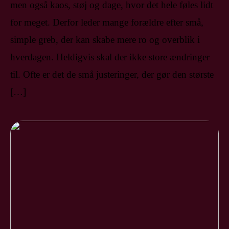
men også kaos, støj og dage, hvor det hele føles lidt
for meget. Derfor leder mange forældre efter små,
simple greb, der kan skabe mere ro og overblik i
hverdagen. Heldigvis skal der ikke store ændringer
til. Ofte er det de små justeringer, der gør den største
[…]