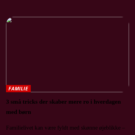
FAMILIE
3 små tricks der skaber mere ro i hverdagen
med børn
Familielivet kan være fyldt med skønne øjeblikke –