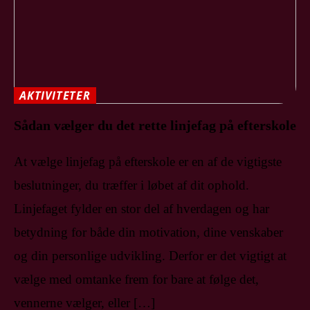
AKTIVITETER
Sådan vælger du det rette linjefag på efterskole
At vælge linjefag på efterskole er en af de vigtigste
beslutninger, du træffer i løbet af dit ophold.
Linjefaget fylder en stor del af hverdagen og har
betydning for både din motivation, dine venskaber
og din personlige udvikling. Derfor er det vigtigt at
vælge med omtanke frem for bare at følge det,
vennerne vælger, eller […]