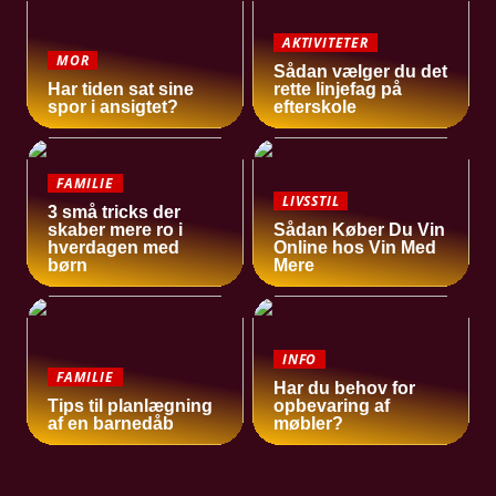
AKTIVITETER
MOR
Sådan vælger du det
Har tiden sat sine
rette linjefag på
spor i ansigtet?
efterskole
FAMILIE
LIVSSTIL
3 små tricks der
skaber mere ro i
Sådan Køber Du Vin
hverdagen med
Online hos Vin Med
børn
Mere
INFO
FAMILIE
Har du behov for
Tips til planlægning
opbevaring af
af en barnedåb
møbler?