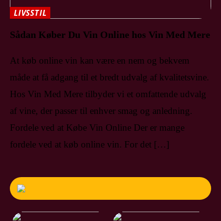
LIVSSTIL
Sådan Køber Du Vin Online hos Vin Med Mere
At køb online vin kan være en nem og bekvem
måde at få adgang til et bredt udvalg af kvalitetsvine.
Hos Vin Med Mere tilbyder vi et omfattende udvalg
af vine, der passer til enhver smag og anledning.
Fordele ved at Købe Vin Online Der er mange
fordele ved at køb online vin. For det […]