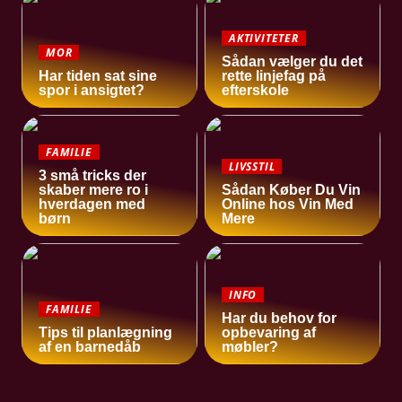
AKTIVITETER
MOR
Sådan vælger du det
Har tiden sat sine
rette linjefag på
spor i ansigtet?
efterskole
FAMILIE
LIVSSTIL
3 små tricks der
skaber mere ro i
Sådan Køber Du Vin
hverdagen med
Online hos Vin Med
børn
Mere
INFO
FAMILIE
Har du behov for
Tips til planlægning
opbevaring af
af en barnedåb
møbler?