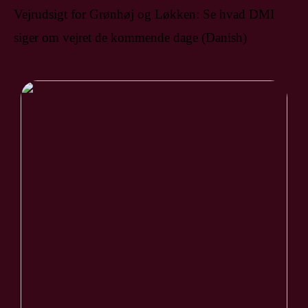
Vejrudsigt for Grønhøj og Løkken: Se hvad DMI
siger om vejret de kommende dage (Danish)