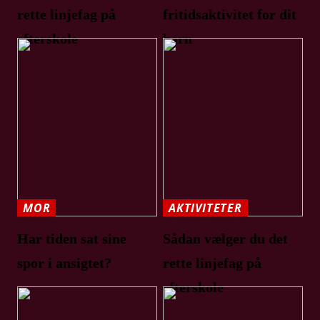
rette linjefag på
fritidsaktivitet for dit
efterskole
barn
MOR
AKTIVITETER
Har tiden sat sine
Sådan vælger du det
spor i ansigtet?
rette linjefag på
efterskole