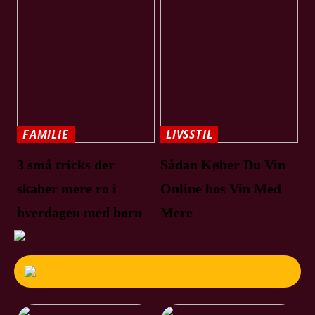
FAMILIE
LIVSSTIL
3 små tricks der
Sådan Køber Du Vin
skaber mere ro i
Online hos Vin Med
hverdagen med børn
Mere