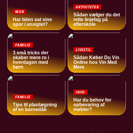
AKTIVITETER
MOR
Sådan vælger du det
Har tiden sat sine
rette linjefag på
spor i ansigtet?
efterskole
FAMILIE
LIVSSTIL
3 små tricks der
skaber mere ro i
Sådan Køber Du Vin
hverdagen med
Online hos Vin Med
børn
Mere
INFO
FAMILIE
Har du behov for
Tips til planlægning
opbevaring af
af en barnedåb
møbler?