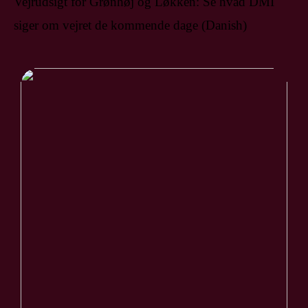
Vejrudsigt for Grønhøj og Løkken: Se hvad DMI
siger om vejret de kommende dage (Danish)