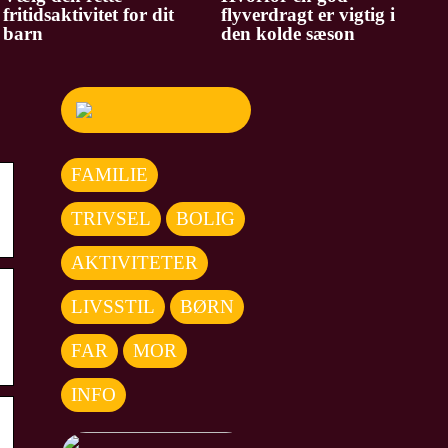
fritidsaktivitet for dit
flyverdragt er vigtig i
barn
den kolde sæson
FAMILIE
TRIVSEL
BOLIG
AKTIVITETER
LIVSSTIL
BØRN
FAR
MOR
INFO