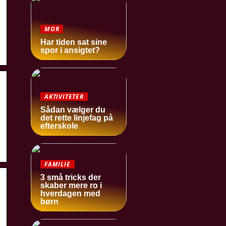
MOR
Har tiden sat sine
spor i ansigtet?
AKTIVITETER
Sådan vælger du
det rette linjefag på
efterskole
FAMILIE
3 små tricks der
skaber mere ro i
hverdagen med
børn