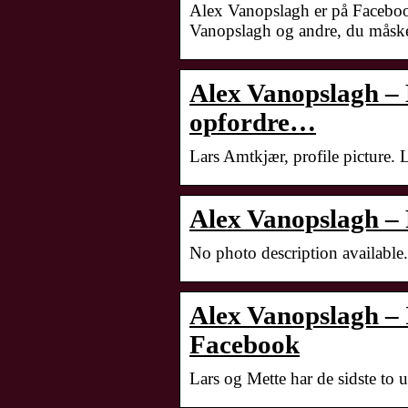
Alex Vanopslagh er på Faceboo
Vanopslagh og andre, du måske
Alex Vanopslagh – 
opfordre…
Lars Amtkjær, profile picture.
Alex Vanopslagh –
No photo description available
Alex Vanopslagh 
Facebook
Lars og Mette har de sidste to