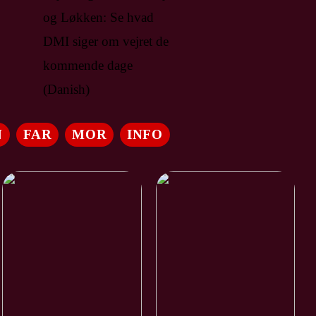
og Løkken: Se hvad
DMI siger om vejret de
kommende dage
(Danish)
N
FAR
MOR
INFO