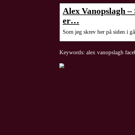
Alex Vanopslagh – S
er…
Som jeg skrev her på siden i går,
Keywords: alex vanopslagh fac