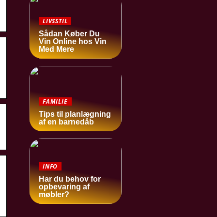
LIVSSTIL
Sådan Køber Du
Vin Online hos Vin
Med Mere
FAMILIE
Tips til planlægning
af en barnedåb
INFO
Har du behov for
opbevaring af
møbler?